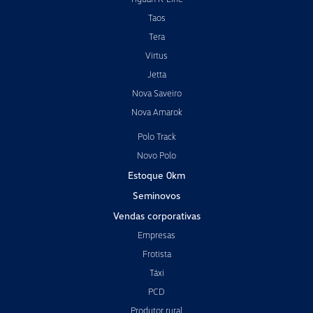
Taos
Tera
Virtus
Jetta
Nova Saveiro
Nova Amarok
Polo Track
Novo Polo
Estoque 0km
Seminovos
Vendas corporativas
Empresas
Frotista
Táxi
PCD
Produtor rural