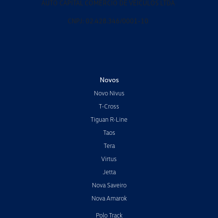
AUTO CAPITAL COMERCIO DE VEICULOS LTDA
CNPJ: 02.428.346/0001-10
Novos
Novo Nivus
T-Cross
Tiguan R-Line
Taos
Tera
Virtus
Jetta
Nova Saveiro
Nova Amarok
Polo Track