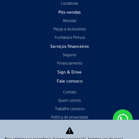
Locadoras
Pós-vendas
Revisão
Peças e Acessórios
Funilaria e Pintura
Serviços financeiros
Seguros
Financiamento
Sign & Drive
Fale conosco
Contato
Quem somos
Trabalhe conosco
Política de privacidade
Código de Conduta & Ética
Sistema de Informações de Crédito Banco Volkswagen
Para otimizar sua experiência durante a navegação, fazemos uso de nossa