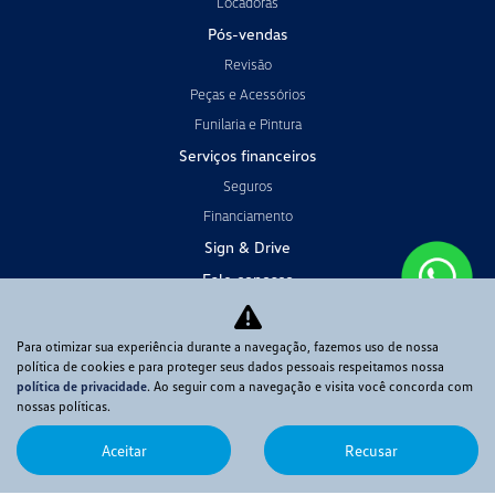
Locadoras
Pós-vendas
Revisão
Peças e Acessórios
Funilaria e Pintura
Serviços financeiros
Seguros
Financiamento
Sign & Drive
Fale conosco
Contato
Para otimizar sua experiência durante a navegação, fazemos uso de nossa
Quem somos
política de cookies e para proteger seus dados pessoais respeitamos nossa
Trabalhe conosco
política de privacidade
. Ao seguir com a navegação e visita você concorda com
nossas políticas.
Política de privacidade
Código de Conduta & Ética
Aceitar
Recusar
Sistema de Informações de Crédito Banco Volkswagen