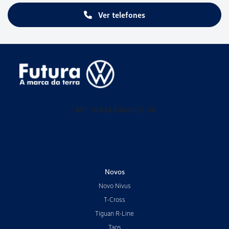
Ver telefones
CNPJ: 76.818.038/0001-38
Novos
Novo Nivus
T-Cross
Tiguan R-Line
Taos