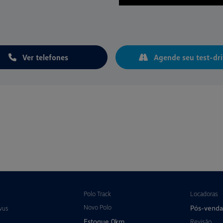
Ver telefones
Agende seu test-dri
Polo Track
Locadoras
Novo Polo
Pós-venda
vus
Estoque 0km
Revisão