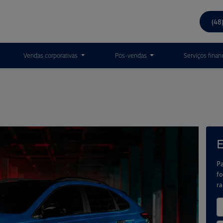
(48
Vendas corporativas
Pós-vendas
Serviços finan
E
Pa
fo
r