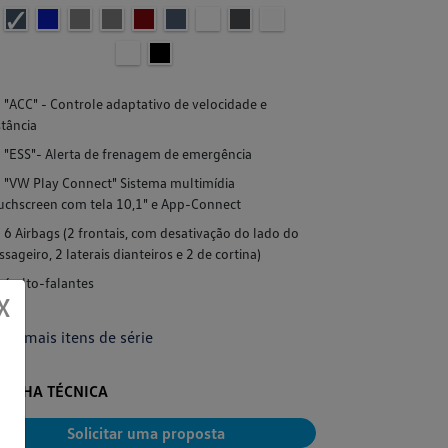
"ACC" - Cont
"ACC" - Controle adaptativo de velocidade e
distância
stância
"ESS"- Aler
"ESS"- Alerta de frenagem de emergência
"VW Play Co
"VW Play Connect" Sistema multimídia
touchscreen co
uchscreen com tela 10,1" e App-Connect
6 Airbags (2
6 Airbags (2 frontais, com desativação do lado do
passageiro, 2 la
ssageiro, 2 laterais dianteiros e 2 de cortina)
6 alto-falan
6 alto-falantes
X
+ Ver mais it
Ver mais itens de série
FICHA TÉC
FICHA TÉCNICA
S
Solicitar uma proposta