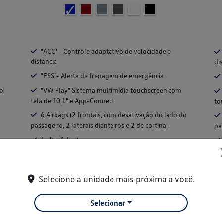
"ACC" - Controle adaptativo de velocidade e
distância
di
"ESS"- Alerta de frenagem de emergência
do
"VW Play" Sistema multimídia touchscreen com
tela de 10,1" e App-Connect
to
6 Airbags (2 frontais, com desativação do lado do
passageiro, 2 laterais dianteiros e 2 de cortina)
pa
6 alto-falantes
+ Ver mais itens de série
+ 
Selecione a unidade mais próxima a você.
FICHA TÉCNICA
Selecionar
Solicitar uma proposta