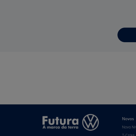
Novos
Novo Ni
T-Cross