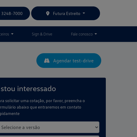
) 3248-7000
Futura Estreito
ceiros
Sign & Drive
Fale conosco
Agendar test-drive
stou interessado
ra solicitar uma cotação, por favor, preencha o
rmulário abaixo que entraremos em contato
apidamente